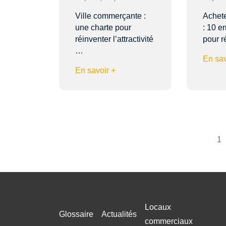
Ville commerçante :
Achete
une charte pour
: 10 er
réinventer l’attractivité
pour r
…
En sav
En savoir +
1
Locaux
Glossaire
Actualités
commerciaux