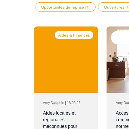
Opportunités de reprise
Ouvertures
(5)
(1
Aides & Finances
Amy Dauphin | 18.03.26
Amy Dau
Aides locales et
Access
régionales
comme
méconnues pour
norme