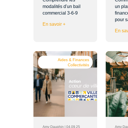
modalités d'un bail
un pla
commercial 3-6-9
financ
pour 
En savoir +
En sav
Aides & Finances
Collectivités
Amy Dauphin | 04.09.25
Amy Dau