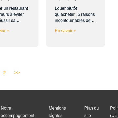
r un restaurant
Louer plutôt
reurs à éviter
qu’acheter : 5 raisons
éussir sa …
incontournables de …
oir +
En savoir +
2
>>
Notre
Mentions
Plan du
Poli
accompagnement
légales
site
(UE