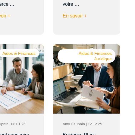
erce …
votre …
oir +
En savoir +
Aides & Finances
Aides & Finances
Juridique
phin | 08.01.26
Amy Dauphin | 12.12.25
nt construire
Business Plan :