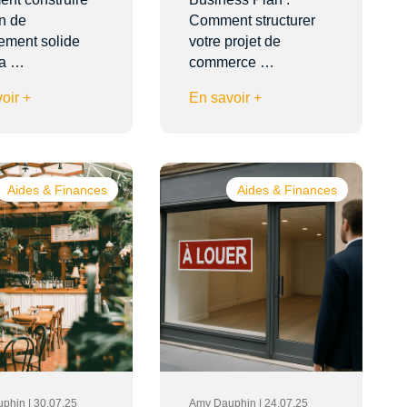
n de
Comment structurer
ement solide
votre projet de
sa …
commerce …
oir +
En savoir +
Aides & Finances
Aides & Finances
phin | 30.07.25
Amy Dauphin | 24.07.25