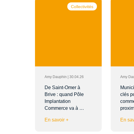
Collectivités
Amy Dauphin | 30.04.26
Amy Dau
De Saint-Omer à
Munici
Brive : quand Pôle
clés p
Implantation
comme
Commerce va à …
proxi
En savoir +
En sav