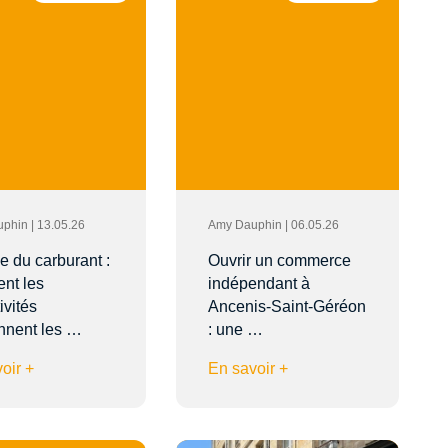
phin | 13.05.26
Amy Dauphin | 06.05.26
 du carburant :
Ouvrir un commerce
nt les
indépendant à
ivités
Ancenis-Saint-Géréon
nnent les …
: une …
oir +
En savoir +