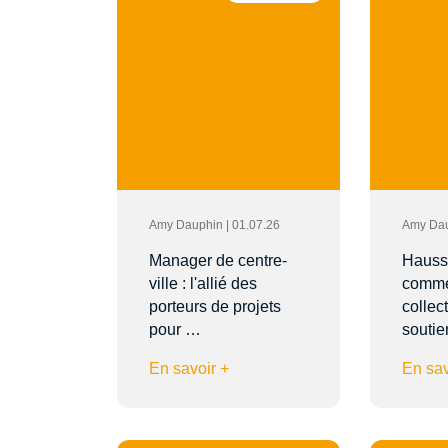
Amy Dauphin | 01.07.26
Amy Dau
Manager de centre-
Hausse
ville : l'allié des
comme
porteurs de projets
collect
pour …
soutie
En savoir +
En sav