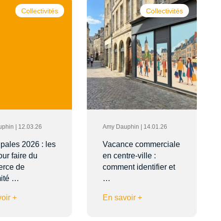
Collectivités
Collectivités
phin | 12.03.26
Amy Dauphin | 14.01.26
pales 2026 : les
Vacance commerciale
our faire du
en centre-ville :
rce de
comment identifier et
mité …
…
oir +
En savoir +