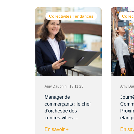
Collectivités Tendances
Collec
Amy Dauphin | 18.11.25
Amy Dau
Manager de
Journ
commerçants : le chef
Comme
d'orchestre des
Proxim
centres-villes …
élan 
En savoir +
En sav