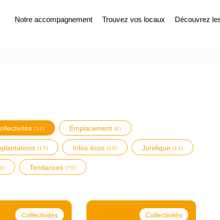
Notre accompagnement
Trouvez vos locaux
Découvrez les 
ollectivités
Emplacement
(14)
(6)
mplantations
Infos écos
Juridique
(17)
(20)
(12)
Tendances
3)
(70)
Collectivités
Collectivités