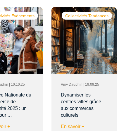
tivités Evènements
Collectivités Tendances
phin | 10.10.25
Amy Dauphin | 19.09.25
ée Nationale du
Dynamiser les
rce de
centres-villes grâce
ité 2025 : un
aux commerces
pour …
culturels
oir +
En savoir +