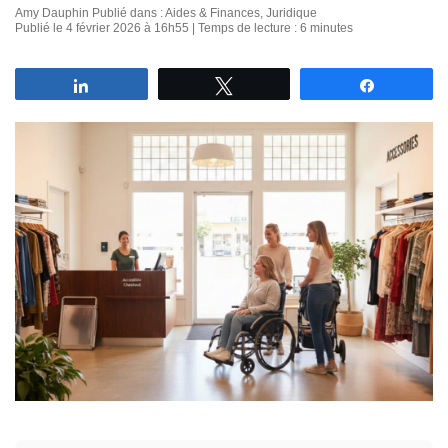
Amy Dauphin
Publié dans :
Aides & Finances
,
Juridique
Publié le 4 février 2026 à 16h55 | Temps de lecture : 6 minutes
Partagez
Tweetez
Partagez