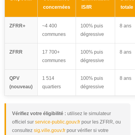
concernées
IS/IR
totale
ZFRR+
~4 400
100% puis
8 ans
communes
dégressive
ZFRR
17 700+
100% puis
8 ans
communes
dégressive
QPV
1 514
100% puis
8 ans
(nouveau)
quartiers
dégressive
Vérifiez votre éligibilité :
utilisez le simulateur
officiel sur
service-public.gouv.fr
pour les ZFRR, ou
consultez
sig.ville.gouv.fr
pour vérifier si votre