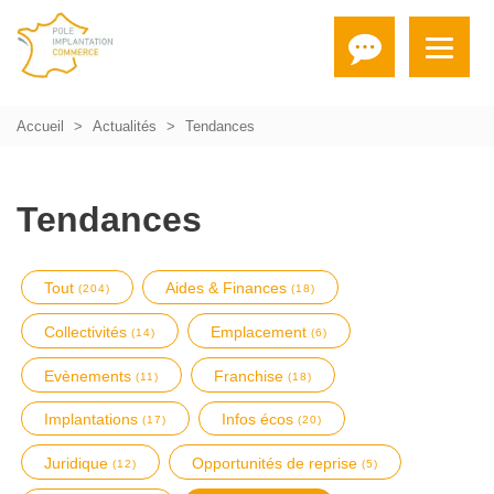
Accueil
Actualités
Tendances
Tendances
Tout
Aides & Finances
(204)
(18)
Collectivités
Emplacement
(14)
(6)
Evènements
Franchise
(11)
(18)
Implantations
Infos écos
(17)
(20)
Juridique
Opportunités de reprise
(12)
(5)