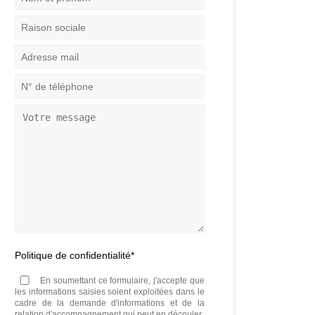
et
prénom
*
Raison
sociale
Adresse
mail
*
N°
de
téléphone
*
Votre
message
Politique de confidentialité
*
En soumettant ce formulaire, j'accepte que
les informations saisies soient exploitées dans le
cadre de la demande d'informations et de la
relation d'accompagnement qui peut en découler.