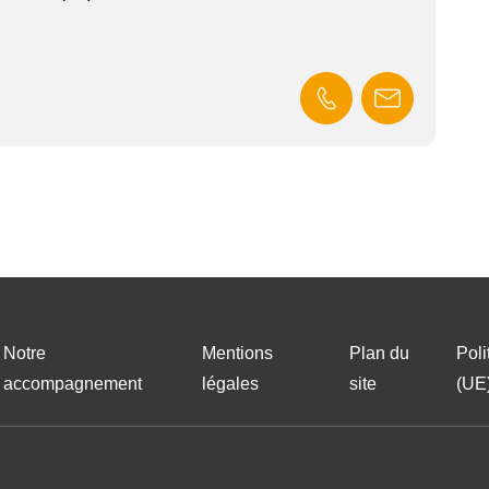
En s
Notre
Mentions
Plan du
Poli
accompagnement
légales
site
(UE