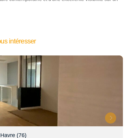
ous intéresser
 Havre (76)
Loc