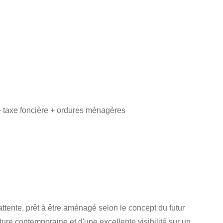
 taxe foncière + ordures ménagères
 attente, prêt à être aménagé selon le concept du futur
ure contemporaine et d'une excellente visibilité sur un