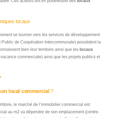
uhaitée. Ces acteurs ont en portefeuille des
locaux
miques locaux
lement se tourner vers les services de développement
 Public de Coopération Intercommunale) possèdent la
aissent bien leur territoire ainsi que les
locaux
acance commerciale) ainsi que les projets publics et
?
son local commercial
?
rritoire, le marché de l’immobilier commercial est
mercial au m2 va dépendre de son emplacement (centre-