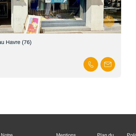
au Havre (76)
Loc
En s
Notre
Mentions
Plan du
Poli