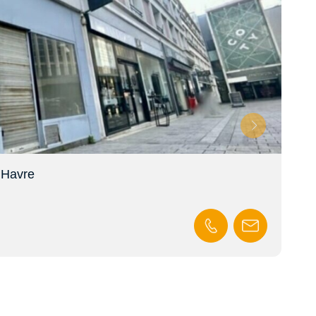
 Havre
Ven
En s