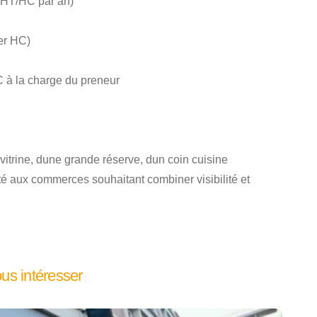
 HT/HC par an)
yer HC)
 à la charge du preneur
trine, dune grande réserve, dun coin cuisine
pté aux commerces souhaitant combiner visibilité et
ous intéresser